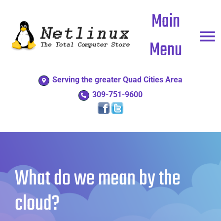
Skip
Main
to
content
Menu
Serving the greater Quad Cities Area
Home
309-751-9600
Business
Residential
What do we mean by the
Shop
cloud?
Support